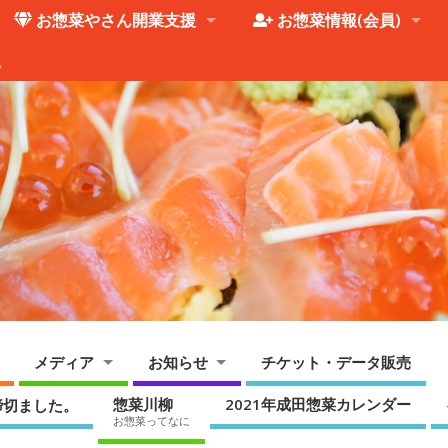
お惣菜やさん開業支援
お惣菜情報(会員)
。
メディア
お知らせ
チケット・データ販売
惣菜川柳
2021年成田惣菜カレンダー
締切ました。
お惣菜ってなに