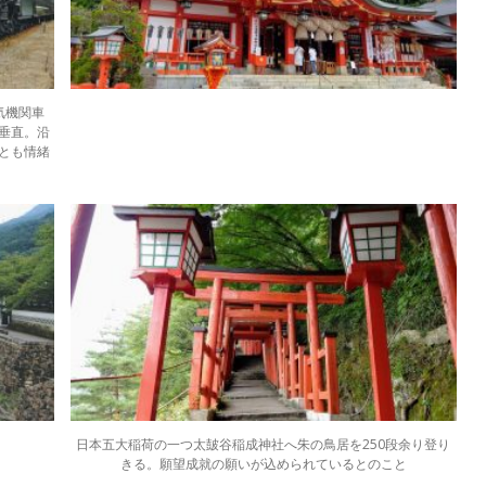
気機関車
垂直。沿
とも情緒
日本五大稲荷の一つ太皷谷稲成神社へ朱の鳥居を250段余り登り
きる。願望成就の願いが込められているとのこと