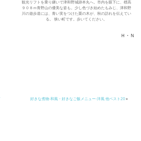
観光リフトを乗り継いで津和野城跡本丸へ。市内を眼下に、標高
９０８ｍ青野山の優美な姿も。少し色づき始めたもみじ、津和野
川の遊歩道には、青い実をつけた栗の木が、秋の訪れを伝えてい
る。 狭い町です。歩いてください。
Ｈ・Ｎ
イ
好きな煮物-和風・好きなご飯メニュー-洋風 他ベスト20
»