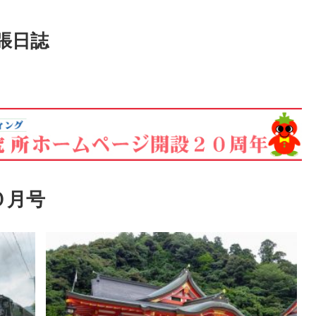
張日誌
０月号