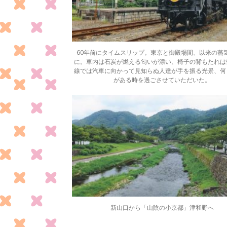
60年前にタイムスリップ。東京と御殿場間、以来の蒸
に。車内は石炭が燃える匂いが漂い、椅子の背もたれは
線では汽車に向かって見知らぬ人達が手を振る光景、何
がある時を過ごさせていただいた。
新山口から「山陰の小京都」津和野へ