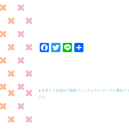
F
T
Li
共
ac
w
n
有
e
itt
e
b
er
o
o
«
９月２７日(金)〜｢鶏肉づくしフェア｣～テーマと優先ア
テム
k