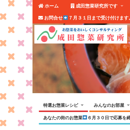
ホーム
成田惣菜研究所です
お問合せ
７月３１日まで受け付けます
特選お惣菜レシピ
みんなのお部屋
あなたの街のお惣菜
６月３０日で応募を