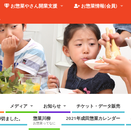
お惣菜やさん開業支援
お惣菜情報(会員)
。
メディア
お知らせ
チケット・データ販売
惣菜川柳
2021年成田惣菜カレンダー
締切ました。
お惣菜ってなに