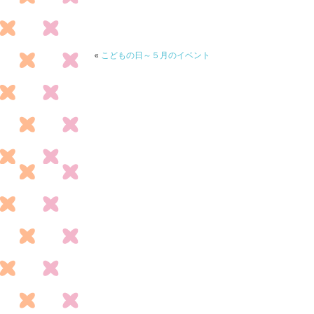
b
er
o
o
«
こどもの日～５月のイベント
k