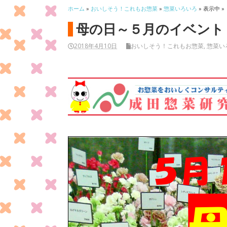
ホーム
»
おいしそう！これもお惣菜
»
惣菜いろいろ
» 表示中 »
母の日～５月のイベント
2018年4月10日
おいしそう！これもお惣菜
,
惣菜い