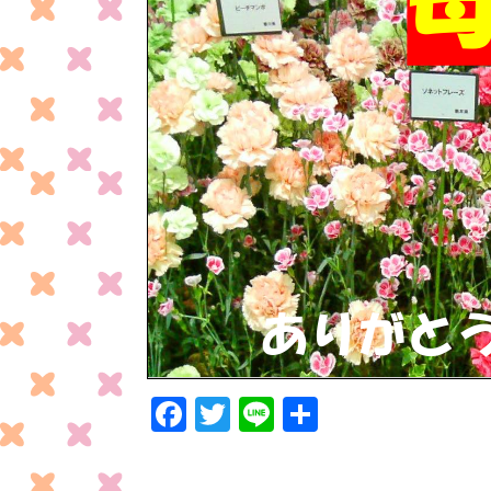
F
T
Li
共
ac
w
n
有
e
itt
e