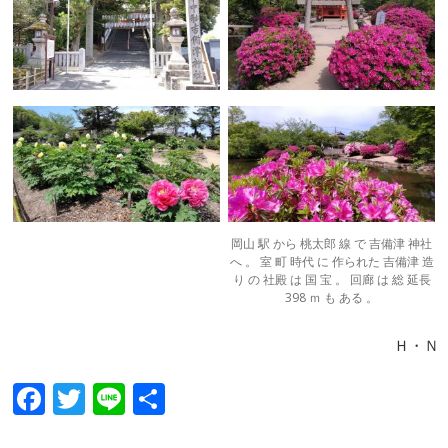
岡山 駅 から 桃太郎 線 で 吉備津 神社
へ 。 室 町 時代 に 作られた 吉備津 造
り の 社殿 は 国 宝 。 回廊 は 総 延長
398 ｍ も ある 。
Ｈ・Ｎ
F
T
Li
共
ac
w
n
有