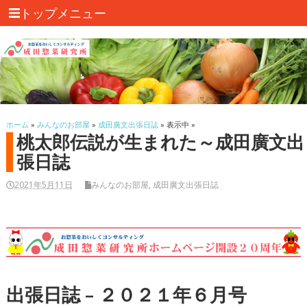
トップメニュー
ホーム
»
みんなのお部屋
»
成田廣文出張日誌
» 表示中 »
桃太郎伝説が生まれた～成田廣文出
張日誌
2021年5月11日
みんなのお部屋
,
成田廣文出張日誌
出張日誌 – ２０２１年６月号