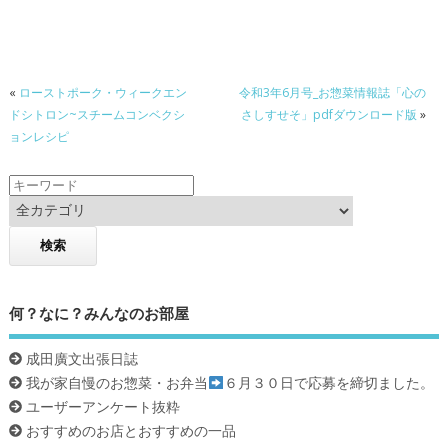
e
itt
e
b
er
o
«
ローストポーク・ウィークエン
令和3年6月号_お惣菜情報誌「心の
o
ドシトロン~スチームコンベクシ
さしすせそ」pdfダウンロード版
»
k
ョンレシピ
何？なに？みんなのお部屋
成田廣文出張日誌
我が家自慢のお惣菜・お弁当
６月３０日で応募を締切ました。
ユーザーアンケート抜粋
おすすめのお店とおすすめの一品