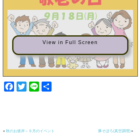
View in Full Screen
F
T
Li
共
ac
w
n
有
e
itt
e
b
er
o
«
秋のお彼岸～９月のイベント
豚そぼろ(真空調理)
»
o