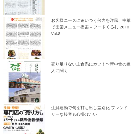
お客様ニーズに追いつく努力を洋風、中華
で団欒メニュー提案 – フードくるむ 2010
Vol.8
売り足りない主食系にカツ！〜新中食の達
人に聞く
生鮮連動で旬を打ち出し差別化-フレンド
リーな接客も心掛けたい