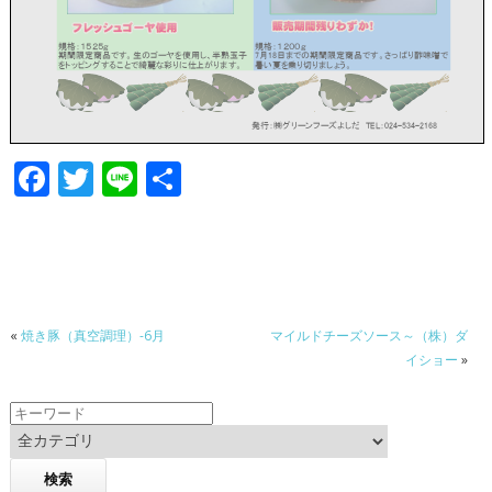
F
T
Li
共
ac
w
n
有
e
itt
e
b
er
o
«
焼き豚（真空調理）-6月
マイルドチーズソース～（株）ダ
o
イショー
»
k