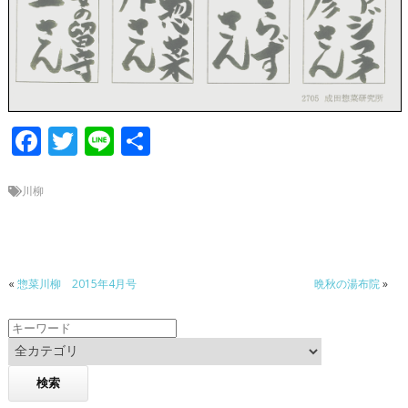
F
T
Li
共
ac
w
n
有
e
itt
e
川柳
b
er
o
o
«
惣菜川柳 2015年4月号
晩秋の湯布院
»
k