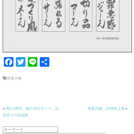
F
T
Li
共
ac
w
n
有
e
itt
e
惣菜川柳
b
er
o
o
«
間口1間半、奥行4尺5寸？？ お
惣菜川柳 2008年上期
»
店造りの豆知識
k