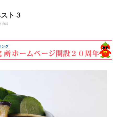
ベスト３
ト抜粋