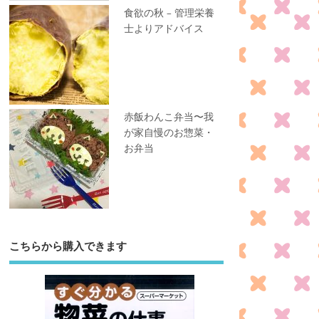
食欲の秋 – 管理栄養
士よりアドバイス
赤飯わんこ弁当〜我
が家自慢のお惣菜・
お弁当
こちらから購入できます