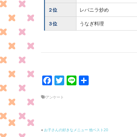
レバニラ炒め
２位
うなぎ料理
３位
F
T
Li
共
ac
w
n
有
e
itt
e
アンケート
b
er
o
o
«
お子さんの好きなメニュー 他ベスト20