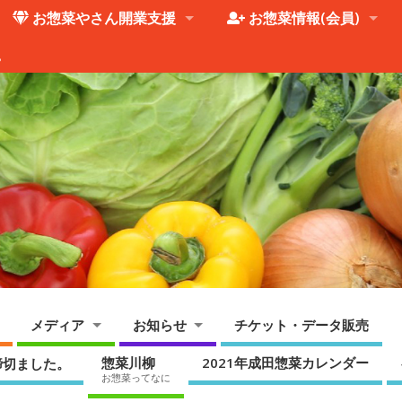
お惣菜やさん開業支援
お惣菜情報(会員)
。
メディア
お知らせ
チケット・データ販売
惣菜川柳
2021年成田惣菜カレンダー
締切ました。
お惣菜ってなに