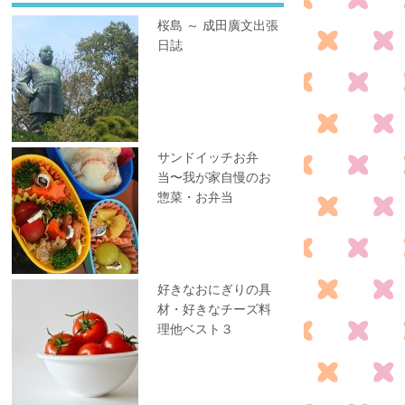
桜島 ～ 成田廣文出張
日誌
サンドイッチお弁
当〜我が家自慢のお
惣菜・お弁当
好きなおにぎりの具
材・好きなチーズ料
理他ベスト３