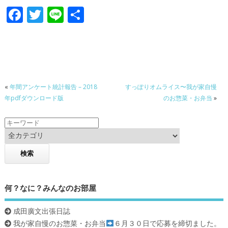
F
T
Li
共
ac
w
n
有
e
itt
e
b
er
o
«
年間アンケート統計報告 – 2018
すっぽりオムライス〜我が家自慢
o
年pdfダウンロード版
のお惣菜・お弁当
»
k
何？なに？みんなのお部屋
成田廣文出張日誌
我が家自慢のお惣菜・お弁当
６月３０日で応募を締切ました。