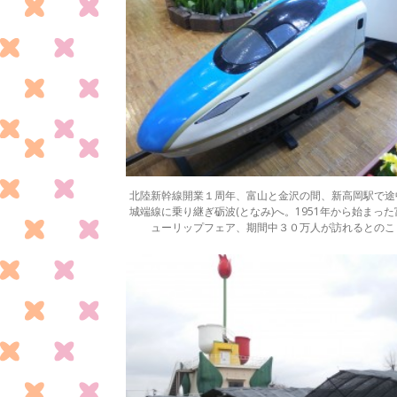
北陸新幹線開業１周年、富山と金沢の間、新高岡駅で途
城端線に乗り継ぎ砺波(となみ)へ。1951年から始まっ
ューリップフェア、期間中３０万人が訪れるとのこ