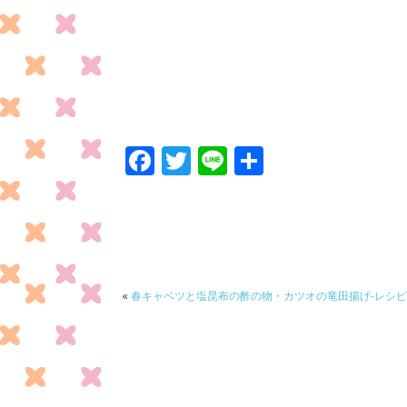
F
T
Li
共
ac
w
n
有
e
itt
e
b
er
o
o
«
春キャベツと塩昆布の酢の物・カツオの竜田揚げ-レシ
k