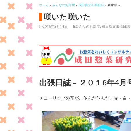
ホーム
»
みんなのお部屋
»
成田廣文出張日誌
» 表示中 »
咲いた咲いた
2016年3月14日
みんなのお部屋
,
成田廣文出張日誌
出張日誌 – ２０１6年4月
チューリップの花が、並んだ並んだ、赤・白・