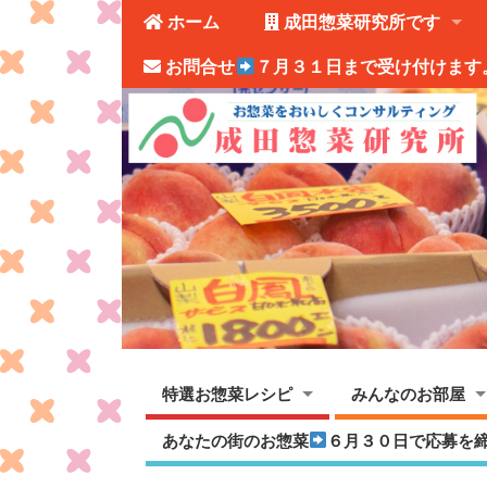
ホーム
成田惣菜研究所です
お問合せ
７月３１日まで受け付けます
特選お惣菜レシピ
みんなのお部屋
あなたの街のお惣菜
６月３０日で応募を