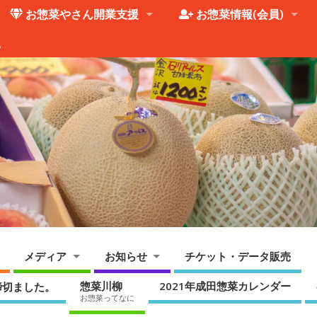
お惣菜やさん開業支援
お惣菜情報(会員)
。
メディア
お知らせ
チケット・データ販売
惣菜川柳
2021年成田惣菜カレンダー
締切ました。
お惣菜ってなに