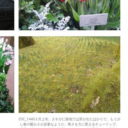
DSC_1440３月上旬、さすがに路地では芽が出たばかりで、もう少
し春の暖かさが必要なようだ。寒さを力に変えるチューリップ。