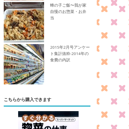
蜂の子ご飯〜我が家
自慢のお惣菜・お弁
当
2015年2月号アンケー
ト集計抜粋-2014年の
食費の内訳
こちらから購入できます