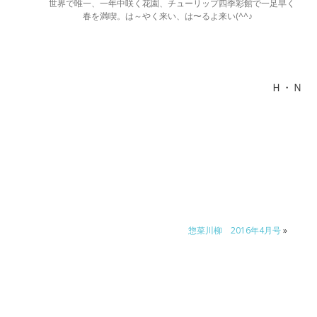
世界で唯一、一年中咲く花園、チューリップ四季彩館で一足早く
春を満喫。は～やく来い、は〜るよ来い(^^♪
Ｈ・Ｎ
ピ
惣菜川柳 2016年4月号
»