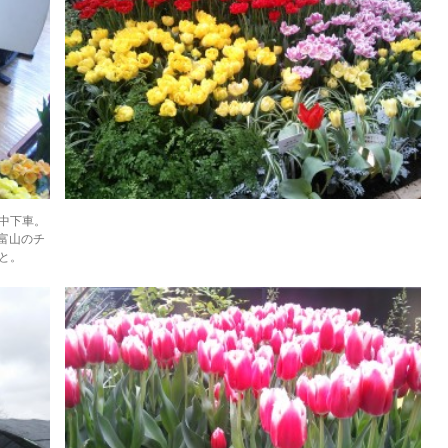
中下車。
た富山のチ
と。