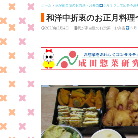
ホーム
»
我が家自慢のお惣菜・お弁当
６月３０日で応募を締
和洋中折衷のお正月料理
2020年2月4日
我が家自慢のお惣菜・お弁当
６月