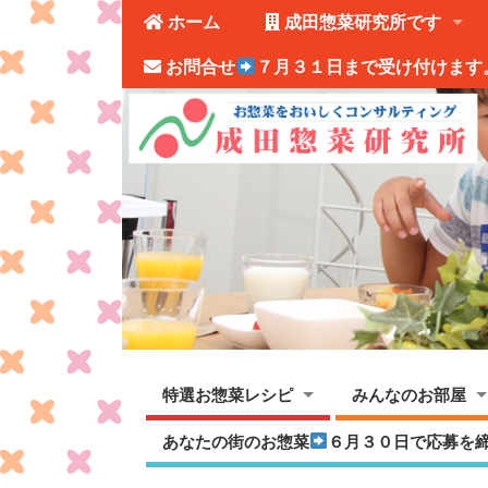
ホーム
成田惣菜研究所です
お問合せ
７月３１日まで受け付けます
特選お惣菜レシピ
みんなのお部屋
あなたの街のお惣菜
６月３０日で応募を