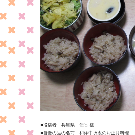
■投稿者 兵庫県 佳香 様
■自慢の品の名前 和洋中折衷のお正月料理