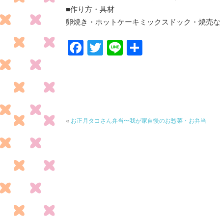
■作り方・具材
卵焼き・ホットケーキミックスドック・焼売
F
T
Li
共
ac
w
n
有
e
itt
e
b
er
o
o
«
お正月タコさん弁当〜我が家自慢のお惣菜・お弁当
k