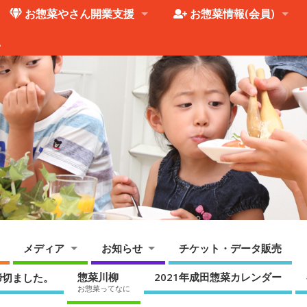
お惣菜やさん開業支援
お惣菜情報(会員)
。
メディア
お知らせ
チケット・データ販売
惣菜川柳
2021年成田惣菜カレンダー
締切ました。
お惣菜ってなに