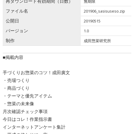
再ダウンロード有効期間（日数）
無期限
ファイル名
201906_sasisuseso.zip
公開日
20190515
バージョン
1.0
制作
成田惣菜研究所
■掲載内容
手づくりお惣菜のコツ！成田廣文
・売場つくり
・商品づくり
・テーマと優先アイテム
・惣菜の未来像
月次確認チェック事項
今日はコレ！作業指示書
インターネットアンケート集計