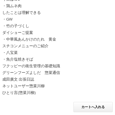
・鶏ムネ肉
したことは理解できる
・GW
・竹の子づくし
ダイショーご提案
・中華風あんかけのたれ 黄金
スチコンメニューのご紹介
・八宝菜
・魚介塩焼きそば
フクッピーの衛生管理の基礎知識
グリーンフーズよしだ 惣菜通信
成田廣文 出張日誌
ネットユーザー惣菜川柳
ひとり言(惣菜川柳)