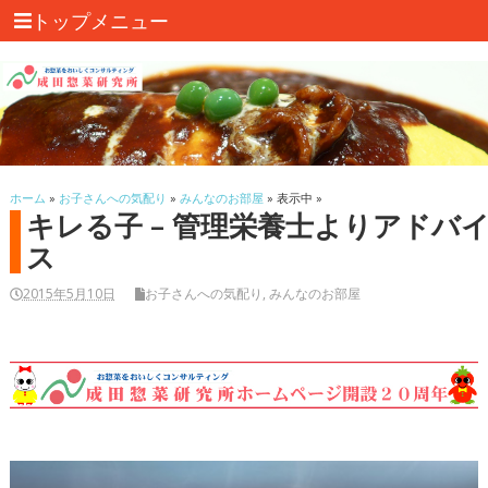
トップメニュー
ホーム
»
お子さんへの気配り
»
みんなのお部屋
» 表示中 »
キレる子 – 管理栄養士よりアドバ
ス
2015年5月10日
お子さんへの気配り
,
みんなのお部屋