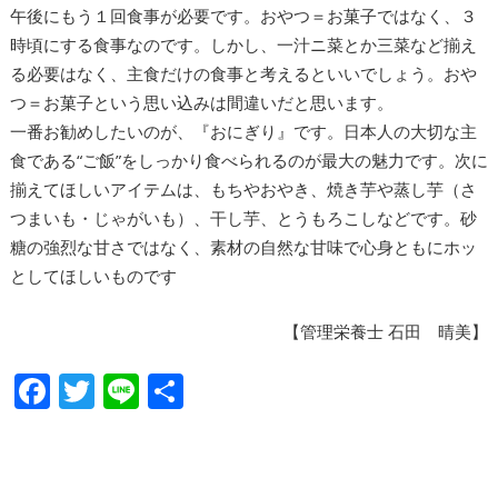
午後にもう１回食事が必要です。おやつ＝お菓子ではなく、３
時頃にする食事なのです。しかし、一汁ニ菜とか三菜など揃え
る必要はなく、主食だけの食事と考えるといいでしょう。おや
つ＝お菓子という思い込みは間違いだと思います。
一番お勧めしたいのが、『おにぎり』です。日本人の大切な主
食である“ご飯”をしっかり食べられるのが最大の魅力です。次に
揃えてほしいアイテムは、もちやおやき、焼き芋や蒸し芋（さ
つまいも・じゃがいも）、干し芋、とうもろこしなどです。砂
糖の強烈な甘さではなく、素材の自然な甘味で心身ともにホッ
としてほしいものです
【管理栄養士 石田 晴美】
F
T
Li
共
ac
w
n
有
e
itt
e
b
er