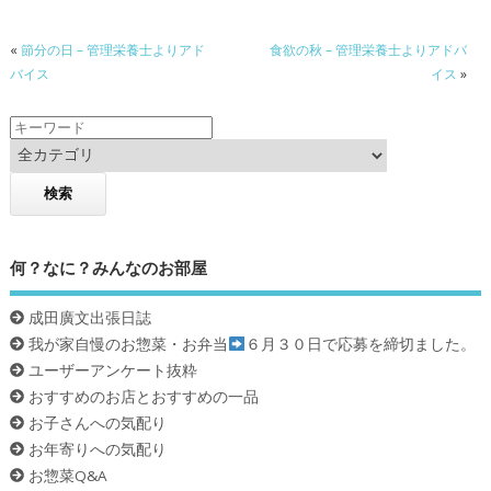
o
«
節分の日 – 管理栄養士よりアド
食欲の秋 – 管理栄養士よりアドバ
o
バイス
イス
»
k
何？なに？みんなのお部屋
成田廣文出張日誌
我が家自慢のお惣菜・お弁当
６月３０日で応募を締切ました。
ユーザーアンケート抜粋
おすすめのお店とおすすめの一品
お子さんへの気配り
お年寄りへの気配り
お惣菜Q&A