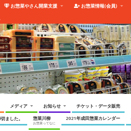
お惣菜やさん開業支援
お惣菜情報(会員)
。
メディア
お知らせ
チケット・データ販売
惣菜川柳
2021年成田惣菜カレンダー
締切ました。
お惣菜ってなに