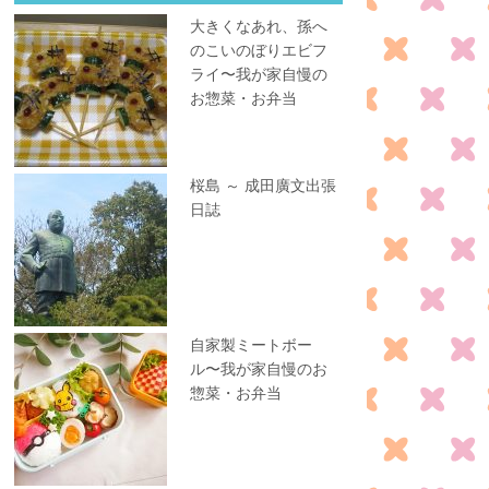
大きくなあれ、孫へ
のこいのぼりエビフ
ライ〜我が家自慢の
お惣菜・お弁当
桜島 ～ 成田廣文出張
日誌
自家製ミートボー
ル〜我が家自慢のお
惣菜・お弁当