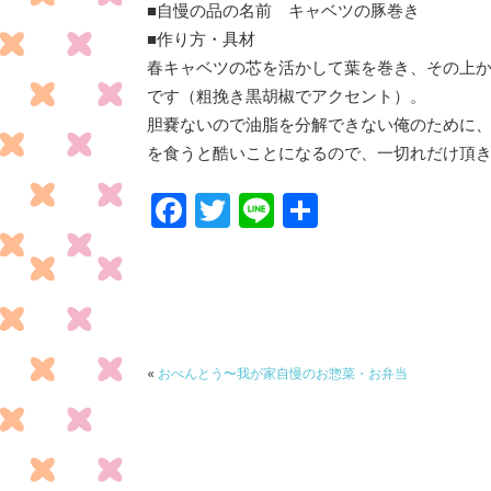
■自慢の品の名前 キャベツの豚巻き
■作り方・具材
春キャベツの芯を活かして葉を巻き、その上
です（粗挽き黒胡椒でアクセント）。
胆嚢ないので油脂を分解できない俺のために
を食うと酷いことになるので、一切れだけ頂
F
T
Li
共
ac
w
n
有
e
itt
e
b
er
o
o
«
おべんとう〜我が家自慢のお惣菜・お弁当
k