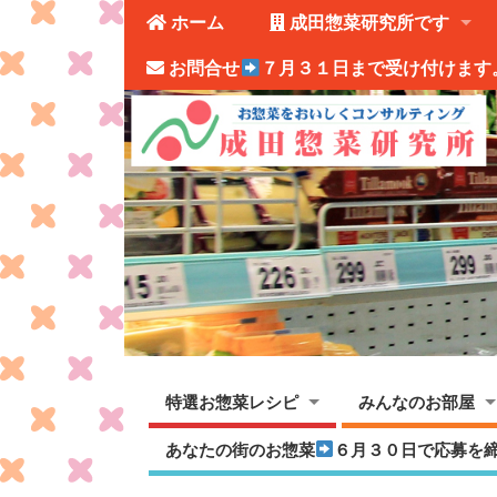
ホーム
成田惣菜研究所です
お問合せ
７月３１日まで受け付けます
特選お惣菜レシピ
みんなのお部屋
あなたの街のお惣菜
６月３０日で応募を