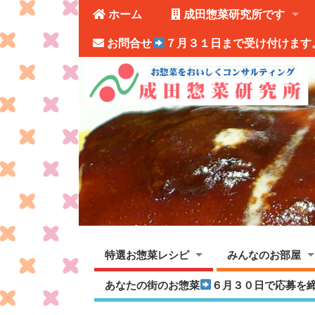
ホーム
成田惣菜研究所です
お問合せ
７月３１日まで受け付けます
特選お惣菜レシピ
みんなのお部屋
あなたの街のお惣菜
６月３０日で応募を