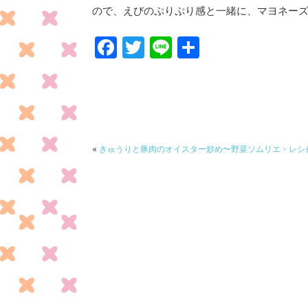
ので、えびのぷりぷり感と一緒に、マヨネー
F
T
Li
共
ac
w
n
有
e
itt
e
b
er
o
o
«
きゅうりと豚肉のオイスター炒め〜野菜ソムリエ・レシ
k