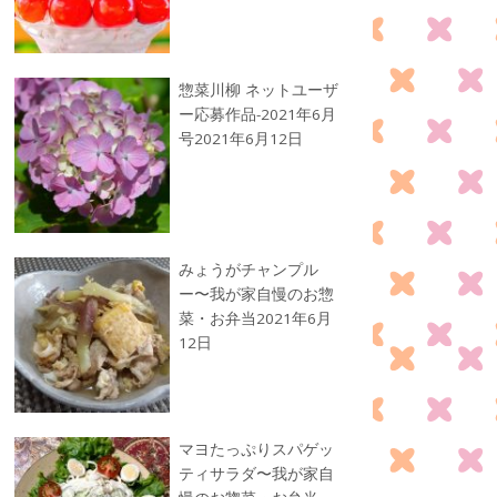
惣菜川柳 ネットユーザ
ー応募作品-2021年6月
号
2021年6月12日
みょうがチャンプル
ー〜我が家自慢のお惣
菜・お弁当
2021年6月
12日
マヨたっぷりスパゲッ
ティサラダ〜我が家自