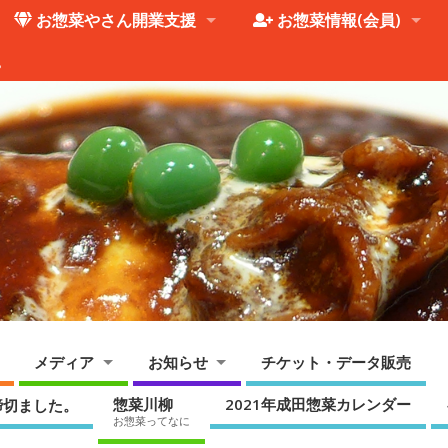
お惣菜やさん開業支援
お惣菜情報(会員)
。
メディア
お知らせ
チケット・データ販売
惣菜川柳
2021年成田惣菜カレンダー
締切ました。
お惣菜ってなに