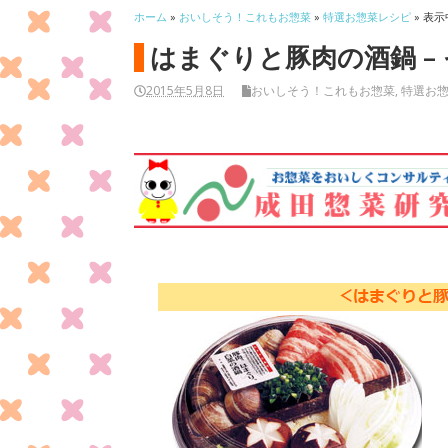
ホーム
»
おいしそう！これもお惣菜
»
特選お惣菜レシピ
» 表示
はまぐりと豚肉の酒鍋 –
2015年5月8日
おいしそう！これもお惣菜
,
特選お