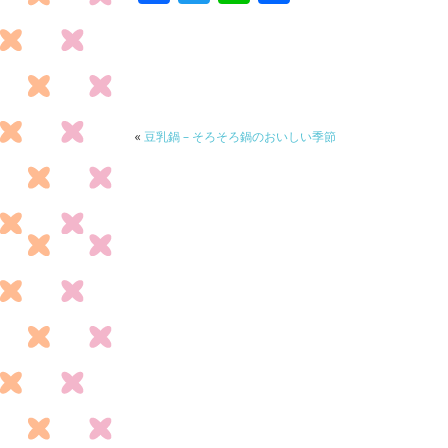
ac
w
n
有
e
itt
e
b
er
o
o
«
豆乳鍋 – そろそろ鍋のおいしい季節
k