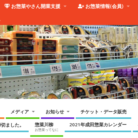
お惣菜やさん開業支援
お惣菜情報(会員)
。
メディア
お知らせ
チケット・データ販売
惣菜川柳
2021年成田惣菜カレンダー
締切ました。
お惣菜ってなに