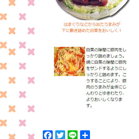
F
T
Li
共