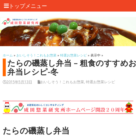
トップメニュー
ホーム
»
おいしそう！これもお惣菜
»
特選お惣菜レシピ
» 表示中 »
たらの磯蒸し弁当 – 粗食のすすめ
弁当レシピ-冬
2015年5月13日
おいしそう！これもお惣菜
,
特選お惣菜レシピ
たらの磯蒸し弁当