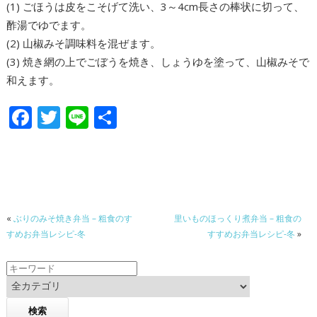
(1) ごほうは皮をこそげて洗い、3～4cm長さの棒状に切って、
酢湯でゆでます。
(2) 山椒みそ調味料を混ぜます。
(3) 焼き網の上でごぼうを焼き、しょうゆを塗って、山椒みそで
和えます。
F
T
Li
共
ac
w
n
有
e
itt
e
b
er
o
«
ぶりのみそ焼き弁当 – 粗食のす
里いものほっくり煮弁当 – 粗食の
o
すめお弁当レシピ-冬
すすめお弁当レシピ-冬
»
k