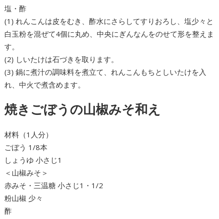
塩・酢
(1) れんこんは皮をむき、酢水にさらしてすりおろし、塩少々と
白玉粉を混ぜて4個に丸め、中央にぎんなんをのせて形を整えま
す。
(2) しいたけは石づきを取ります。
(3) 鍋に煮汁の調味料を煮立て、れんこんもちとしいたけを入
れ、中火で煮含めます。
焼きごぼうの山椒みそ和え
材料（1人分）
ごぼう 1/8本
しょうゆ 小さじ1
＜山椒みそ＞
赤みそ・三温糖 小さじ1・1/2
粉山椒 少々
酢