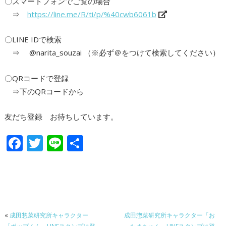
〇スマートフォンでご覧の場合
⇒
https://line.me/R/ti/p/%40cwb6061b
〇LINE IDで検索
⇒ @narita_souzai （※必ず＠をつけて検索してください）
〇QRコードで登録
⇒下のQRコードから
友だち登録 お待ちしています。
F
T
Li
共
ac
w
n
有
e
itt
e
b
er
o
«
成田惣菜研究所キャラクター
成田惣菜研究所キャラクター「お
o