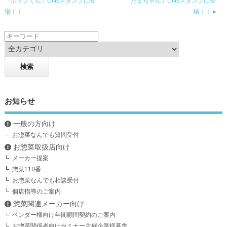
「ポップくん」LINEスタンプに登
たまちゃん」LINEスタンプに登
k
場！！
場！！
»
お知らせ
一般の方向け
お惣菜なんでも質問受付
お惣菜取扱店向け
メーカー提案
惣菜110番
お惣菜なんでも相談受付
個店指導のご案内
惣菜関連メーカー向け
ベンダー様向け年間顧問契約のご案内
お惣菜関係者向けセミナー主催企業様募集