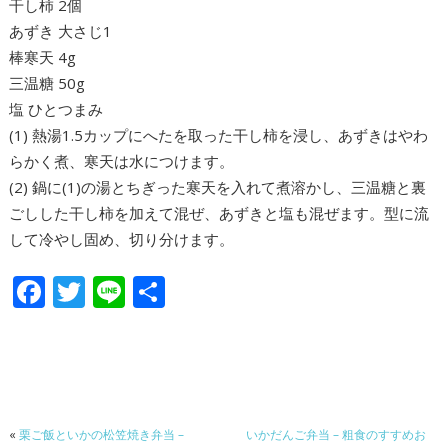
干し柿 2個
あずき 大さじ1
棒寒天 4g
三温糖 50g
塩 ひとつまみ
(1) 熱湯1.5カップにへたを取った干し柿を浸し、あずきはやわ
らかく煮、寒天は水につけます。
(2) 鍋に(1)の湯とちぎった寒天を入れて煮溶かし、三温糖と裏
ごしした干し柿を加えて混ぜ、あずきと塩も混ぜます。型に流
して冷やし固め、切り分けます。
F
T
Li
共
ac
w
n
有
e
itt
e
b
er
o
«
栗ご飯といかの松笠焼き弁当 –
いかだんご弁当 – 粗食のすすめお