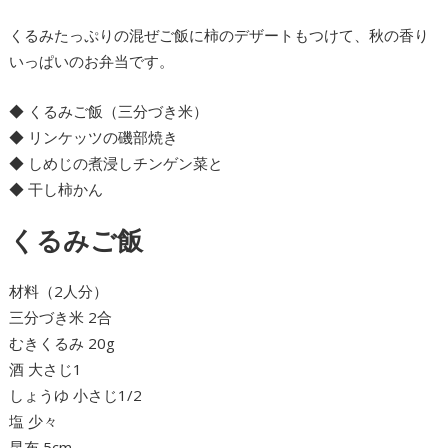
くるみたっぷりの混ぜご飯に柿のデザートもつけて、秋の香り
いっぱいのお弁当です。
◆ くるみご飯（三分づき米）
◆ リンケッツの磯部焼き
◆ しめじの煮浸しチンゲン菜と
◆ 干し柿かん
くるみご飯
材料（2人分）
三分づき米 2合
むきくるみ 20g
酒 大さじ1
しょうゆ 小さじ1/2
塩 少々
昆布 5cm