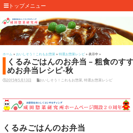
トップメニュー
ホーム
»
おいしそう！これもお惣菜
»
特選お惣菜レシピ
» 表示中 »
くるみごはんのお弁当 – 粗食のす
めお弁当レシピ-秋
2015年5月13日
おいしそう！これもお惣菜
,
特選お惣菜レシピ
くるみごはんのお弁当