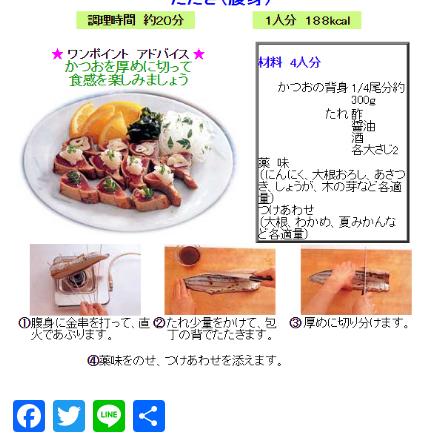
F
T
Li
共
ac
w
n
有