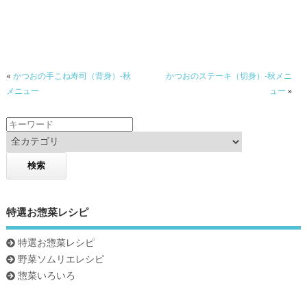
e
itt
e
b
er
o
«
かつおの手こね寿司（背身）-秋
かつおのステーキ（切身）-秋メニ
o
メニュー
ュー
»
k
特選お惣菜レシピ
特選お惣菜レシピ
野菜ソムリエレシピ
惣菜いろいろ