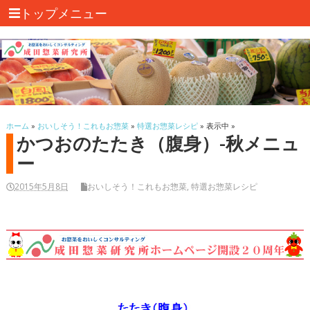
トップメニュー
ホーム
»
おいしそう！これもお惣菜
»
特選お惣菜レシピ
» 表示中 »
かつおのたたき（腹身）-秋メニュ
ー
2015年5月8日
おいしそう！これもお惣菜
,
特選お惣菜レシピ