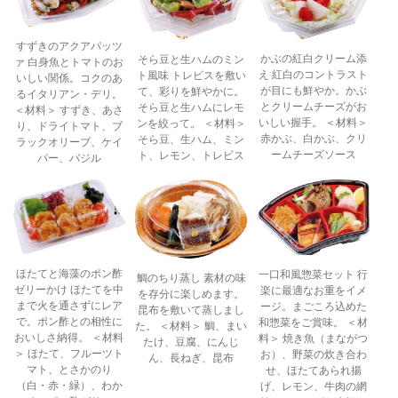
すずきのアクアパッツ
かぶの紅白クリーム添
そら豆と生ハムのミン
ァ 白身魚とトマトのお
え 紅白のコントラスト
ト風味 トレビスを敷い
いしい関係。コクのあ
が目にも鮮やか。かぶ
て、彩りを鮮やかに。
るイタリアン・デリ。
とクリームチーズがお
そら豆と生ハムにレモ
＜材料＞ すずき、あさ
いしい握手。 ＜材料＞
ンを絞って。 ＜材料＞
り、ドライトマト、ブ
赤かぶ、白かぶ、クリ
そら豆、生ハム、ミン
ラックオリーブ、ケイ
ームチーズソース
ト、レモン、トレビス
パー、バジル
ほたてと海藻のポン酢
一口和風惣菜セット 行
鯛のちり蒸し 素材の味
ゼリーかけ ほたてを中
楽に最適なお重をイメ
を存分に楽しめます。
まで火を通さずにレア
ージ。まごころ込めた
昆布を敷いて蒸しまし
で。ポン酢との相性に
和惣菜をご賞味。 ＜材
た。 ＜材料＞ 鯛、まい
おいしさ納得。 ＜材料
料＞ 焼き魚（まながつ
たけ、豆腐、にんじ
＞ ほたて、フルーツト
お）、野菜の炊き合わ
ん、長ねぎ、昆布
マト、とさかのり
せ、ほたてあられ揚
（白・赤・緑）、わか
げ、レモン、牛肉の網