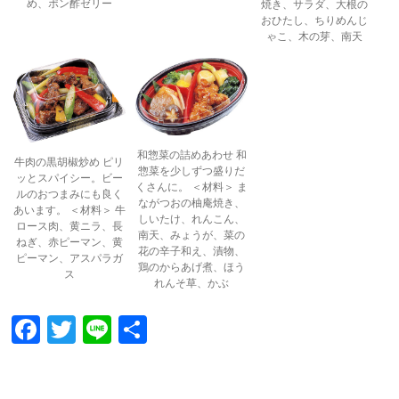
め、ポン酢ゼリー
焼き、サラダ、大根の
おひたし、ちりめんじ
ゃこ、木の芽、南天
和惣菜の詰めあわせ 和
牛肉の黒胡椒炒め ピリ
惣菜を少しずつ盛りだ
ッとスパイシー。ビー
くさんに。 ＜材料＞ ま
ルのおつまみにも良く
ながつおの柚庵焼き、
あいます。 ＜材料＞ 牛
しいたけ、れんこん、
ロース肉、黄ニラ、長
南天、みょうが、菜の
ねぎ、赤ピーマン、黄
花の辛子和え、漬物、
ピーマン、アスパラガ
鶏のからあげ煮、ほう
ス
れんそ草、かぶ
F
T
Li
共
ac
w
n
有
e
itt
e