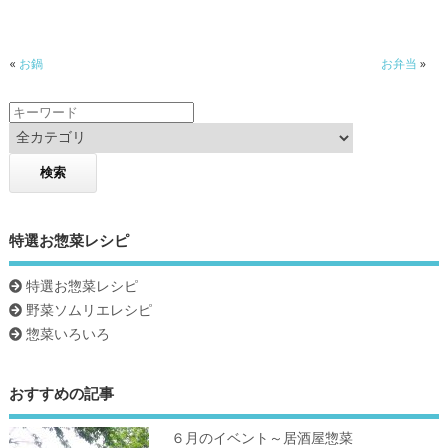
b
er
o
«
お鍋
お弁当
»
o
k
特選お惣菜レシピ
特選お惣菜レシピ
野菜ソムリエレシピ
惣菜いろいろ
おすすめの記事
６月のイベント～居酒屋惣菜