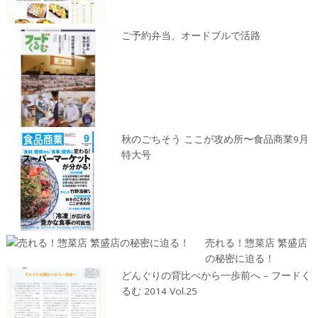
ご予約弁当、オードブルで活路
秋のごちそう ここが攻め所〜食品商業9月
特大号
売れる！惣菜店 繁盛店
の秘密に迫る！
どんぐりの背比べから一歩前へ – フードく
るむ 2014 Vol.25