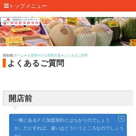
トップメニュー
現在地:
ホーム
»
お惣菜やさん開業支援
»
よくあるご質問
よくあるご質問
開店前
一般にあるＦＣ加盟契約とはちがうのでしょう
か。だとすれば、違いはどういうところなのでしょう
か?