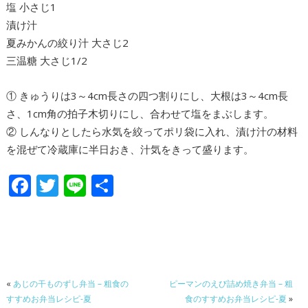
塩 小さじ1
漬け汁
夏みかんの絞り汁 大さじ2
三温糖 大さじ1/2
① きゅうりは3～4cm長さの四つ割りにし、大根は3～4cm長
さ、1cm角の拍子木切りにし、合わせて塩をまぶします。
② しんなりとしたら水気を絞ってポリ袋に入れ、漬け汁の材料
を混ぜて冷蔵庫に半日おき、汁気をきって盛ります。
F
T
Li
共
ac
w
n
有
e
itt
e
b
er
o
«
あじの干ものずし弁当 – 粗食の
ピーマンのえび詰め焼き弁当 – 粗
o
すすめお弁当レシピ-夏
食のすすめお弁当レシピ-夏
»