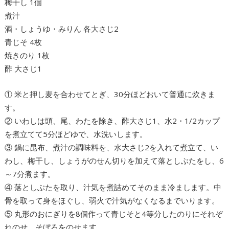
梅干し 1個
煮汁
酒・しょうゆ・みりん 各大さじ2
青じそ 4枚
焼きのり 1枚
酢 大さじ1
① 米と押し麦を合わせてとぎ、30分ほどおいて普通に炊きま
す。
② いわしは頭、尾、わたを除き、酢大さじ1、水2・1/2カップ
を煮立てて5分ほどゆで、水洗いします。
③ 鍋に昆布、煮汁の調味料を、水大さじ2を入れて煮立て、い
わし、梅干し、しょうがのせん切りを加えて落としぶたをし、6
～7分煮ます。
④ 落としぶたを取り、汁気を煮詰めてそのまま冷まします。中
骨を取って身をほぐし、弱火で汁気がなくなるまでいります。
⑤ 丸形のおにぎりを8個作って青じそと4等分したのりにそれぞ
れのせ、そぼろをのせます。