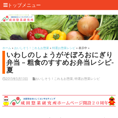
トップメニュー
ホーム
»
おいしそう！これもお惣菜
»
特選お惣菜レシピ
» 表示中 »
いわしのしょうがそぼろおにぎり
弁当 – 粗食のすすめお弁当レシピ-
夏
2015年5月13日
おいしそう！これもお惣菜
,
特選お惣菜レシピ