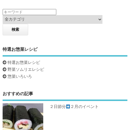
k
特選お惣菜レシピ
特選お惣菜レシピ
野菜ソムリエレシピ
惣菜いろいろ
おすすめの記事
２日節分
２月のイベント