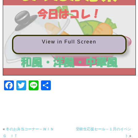
View in Full Screen
F
T
Li
共
ac
w
n
有
e
itt
e
b
er
o
«
冬のお弁当コーナー～ＷＩＮ
受験生応援セール～１月のイベン
o
Ｇ ＩＴ
ト
»