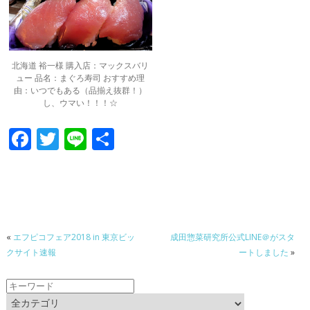
北海道 裕一様 購入店：マックスバリ
ュー 品名：まぐろ寿司 おすすめ理
由：いつでもある（品揃え抜群！）
し、ウマい！！！☆
F
T
Li
共
ac
w
n
有
e
itt
e
b
er
o
«
エフピコフェア2018 in 東京ビッ
成田惣菜研究所公式LINE＠がスタ
o
クサイト速報
ートしました
»
k