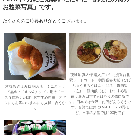
お惣菜写真」です。
たくさんのご応募ありがとうございます。
茨城県 真人様 購入店：台北捷運台北
駅フードコート 鬍鬚張魯肉飯（ひげ
ちょうるろうはん） 品名：魯肉飯
茨城県 きよみ様 購入店：ミニストッ
（左） 鶏肉飯（右） おすすめ理
プ 品名：チキン&チップス 明太チー
由：最近日本でもはやりの魯肉飯で
ズin 価格：240円 おすすめ理由：オヤ
す。日本では金沢にお店があるそうで
ツにもお酒のつまみにも抜群に合うか
す。台湾では共に69NTD 260円ほ
ら
ど、日本の店舗では400円です