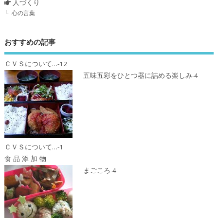
人づくり
心の言葉
おすすめの記事
ＣＶＳについて…-12
五味五彩をひとつ器に詰める楽しみ-4
ＣＶＳについて…-1
食 品 添 加 物
まごころ-4