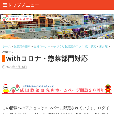
トップメニュー
ホーム
»
お惣菜の基本
»
会員コーナー
»
手づくりお惣菜のコツ！ 成田廣文
»
未分類
»
表示中 »
withコロナ・惣菜部門対応
2020年8月10日
この情報へのアクセスはメンバーに限定されています。ログイ