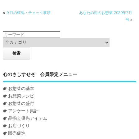
«
９月の確認・チェック事項
あなたの街のお惣菜-2020年7月
号
»
心のさしすせそ 会員限定メニュー
お惣菜の基本
お惣菜レシピ
お惣菜の盛付
アンケート集計
品揃え優先アイテム
お店づくり
販売促進