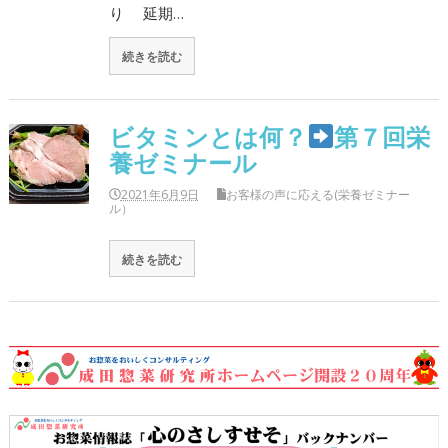
り 延期…
続きを読む
ビタミンとは何？
第７回栄
養ゼミナール
2021年6月9日
お客様の声に応える(栄養ゼミナー
ル）
続きを読む