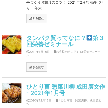
手づくりお惣菜のコツ！-2021年2月号 売場づく
り 年末…
続きを読む
タンパク質ってなに？
第３
回栄養ゼミナール
2021年1月10日
お客様の声に応える(栄養ゼミナー
ル）
続きを読む
ひとり言 惣菜川柳 成田廣文作
~ 2021年1月号
2020年12月12日
「ひとり言 惣菜川柳」成田廣文
作