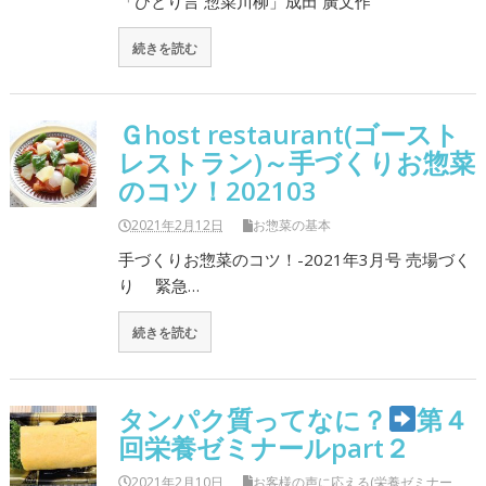
「ひとり言 惣菜川柳」成田 廣文作
続きを読む
Ｇhost restaurant(ゴースト
レストラン)～手づくりお惣菜
のコツ！202103
2021年2月12日
お惣菜の基本
手づくりお惣菜のコツ！-2021年3月号 売場づく
り 緊急…
続きを読む
タンパク質ってなに？
第４
回栄養ゼミナールpart２
2021年2月10日
お客様の声に応える(栄養ゼミナー