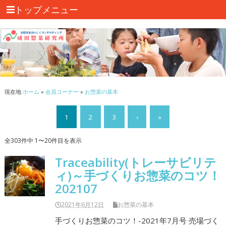
トップメニュー
現在地:
ホーム
»
会員コーナー
»
お惣菜の基本
1
2
3
›
»
全303件中 1〜20件目を表示
Traceability(トレーサビリテ
ィ)～手づくりお惣菜のコツ！
202107
2021年6月12日
お惣菜の基本
手づくりお惣菜のコツ！-2021年7月号 売場づく