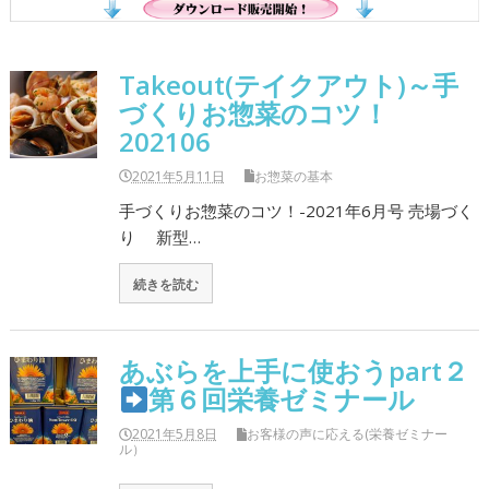
Takeout(テイクアウト)～手
づくりお惣菜のコツ！
202106
2021年5月11日
お惣菜の基本
手づくりお惣菜のコツ！-2021年6月号 売場づく
り 新型…
続きを読む
あぶらを上手に使おうpart２
第６回栄養ゼミナール
2021年5月8日
お客様の声に応える(栄養ゼミナー
ル）