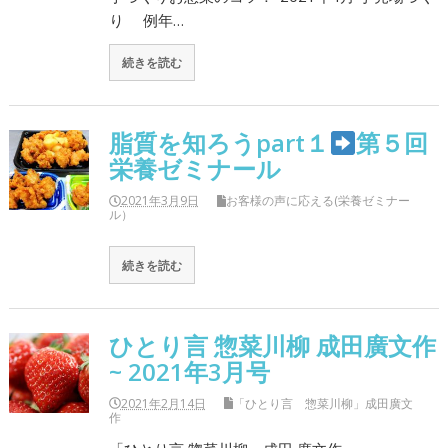
り 例年…
続きを読む
脂質を知ろうpart１
第５回
栄養ゼミナール
2021年3月9日
お客様の声に応える(栄養ゼミナー
ル）
続きを読む
ひとり言 惣菜川柳 成田廣文作
~ 2021年3月号
2021年2月14日
「ひとり言 惣菜川柳」成田廣文
作