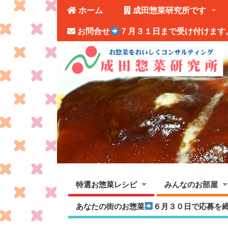
ホーム
成田惣菜研究所です
お問合せ
７月３１日まで受け付けます
特選お惣菜レシピ
みんなのお部屋
あなたの街のお惣菜
６月３０日で応募を