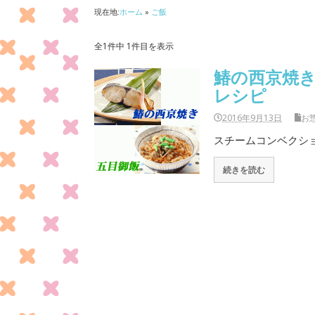
現在地:
ホーム
»
ご飯
全1件中 1件目を表示
鰆の西京焼き
レシピ
2016年9月13日
お
スチームコンベクション
続きを読む