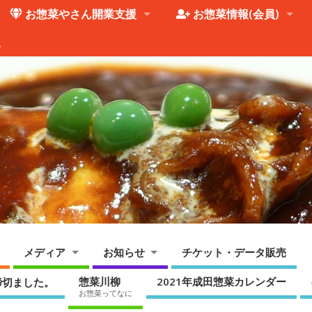
お惣菜やさん開業支援
お惣菜情報(会員)
。
メディア
お知らせ
チケット・データ販売
惣菜川柳
2021年成田惣菜カレンダー
締切ました。
お惣菜ってなに