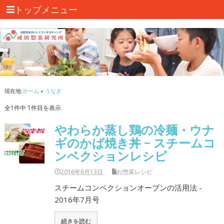
トップメニュー
現在地:
ホーム
»
うなぎ
全1件中 1件目を表示
やわらか蒸し鶏の冷麺・ウナ
ギのかば焼き丼 ~ スチームコ
ンベクションレシピ
2016年6月13日
お惣菜レシピ
スチームコンベクションオーブンの活用法 -
2016年7月号
続きを読む