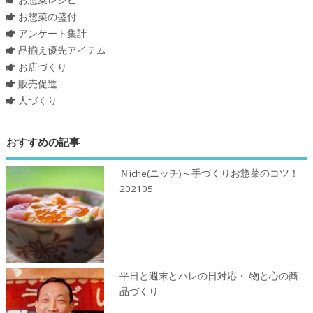
お惣菜の盛付
アンケート集計
品揃え優先アイテム
お店づくり
販売促進
人づくり
おすすめの記事
Ｎiche(ニッチ)～手づくりお惣菜のコツ！
202105
平日と週末とハレの日対応・ 物と心の商
品づくり