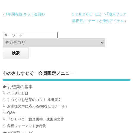
«
1年間有効_ネット会員ID
１２月２６日（土）〜｢歳末フェア
前夜祭｣～テーマと優先アイテム
»
心のさしすせそ 会員限定メニュー
お惣菜の基本
そうざいとは
手づくりお惣菜のコツ！ 成田廣文
お客様の声に応える(栄養ゼミナール）
Q&A
「ひとり言 惣菜川柳」成田廣文作
各種フォーマット参考例
お惣菜レシピ