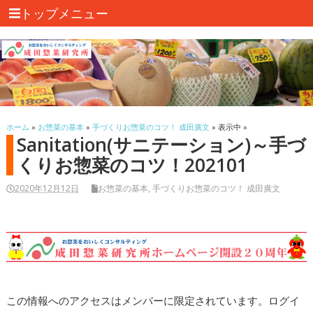
トップメニュー
ホーム
»
お惣菜の基本
»
手づくりお惣菜のコツ！ 成田廣文
» 表示中 »
Sanitation(サニテーション)～手づ
くりお惣菜のコツ！202101
2020年12月12日
お惣菜の基本
,
手づくりお惣菜のコツ！ 成田廣文
この情報へのアクセスはメンバーに限定されています。ログイ