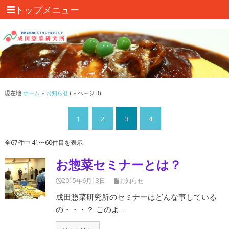
トップメニュー
現在地:
ホーム
»
お知らせ
( » ページ 3)
1
2
3
4
全67件中 41〜60件目を表示
お惣菜セミナーとは？
2015年6月13日
お知らせ
成田惣菜研究所のセミナーはどんな事している
の・・・？ このよ…