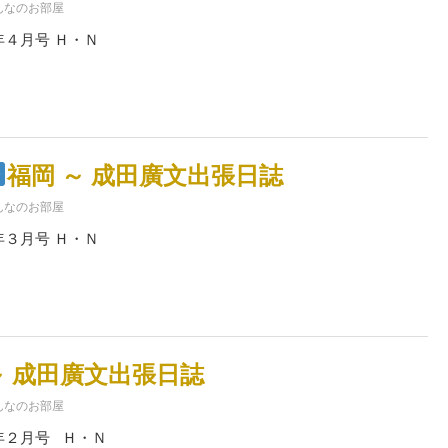
んなのお部屋
年４月号 Ｈ・Ｎ
福岡 ～ 成田廣文出張日誌
んなのお部屋
年３月号 Ｈ・Ｎ
～ 成田廣文出張日誌
んなのお部屋
７年２月号 Ｈ・Ｎ