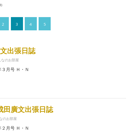
3)
2
3
4
5
廣文出張日誌
んなのお部屋
年３月号 Ｈ・Ｎ
 成田廣文出張日誌
なのお部屋
年２月号 Ｈ・Ｎ