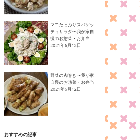
マヨたっぷりスパゲッ
ティサラダ〜我が家自
慢のお惣菜・お弁当
2021年6月12日
野菜の肉巻き〜我が家
自慢のお惣菜・お弁当
2021年6月12日
おすすめの記事