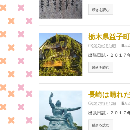
続きを読む
栃木県益子町
2017年9月14日
み
出張日誌 - ２０１７
続きを読む
長崎は晴れだ
2017年8月12日
み
出張日誌 - ２０１７
続きを読む