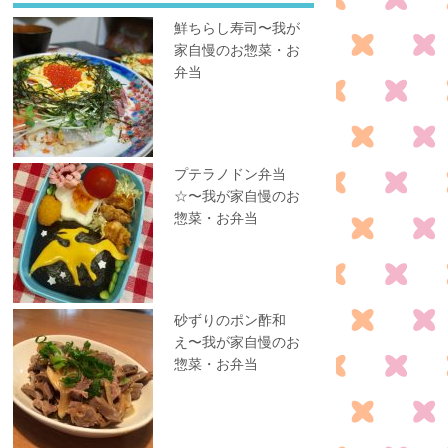
鮮ちらし寿司〜我が
家自慢のお惣菜・お
弁当
プテラノドン弁当
☆〜我が家自慢のお
惣菜・お弁当
砂ずりのポン酢和
え〜我が家自慢のお
惣菜・お弁当