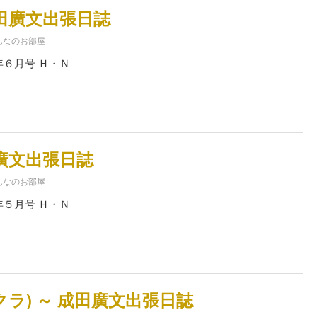
成田廣文出張日誌
んなのお部屋
年６月号 Ｈ・Ｎ
田廣文出張日誌
んなのお部屋
年５月号 Ｈ・Ｎ
クラ) ～ 成田廣文出張日誌