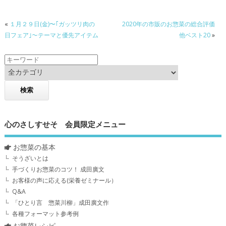
«
１月２９日(金)〜｢ガッツリ肉の
2020年の市販のお惣菜の総合評価
日フェア｣～テーマと優先アイテム
他ベスト20
»
心のさしすせそ 会員限定メニュー
お惣菜の基本
そうざいとは
手づくりお惣菜のコツ！ 成田廣文
お客様の声に応える(栄養ゼミナール）
Q&A
「ひとり言 惣菜川柳」成田廣文作
各種フォーマット参考例
お惣菜レシピ