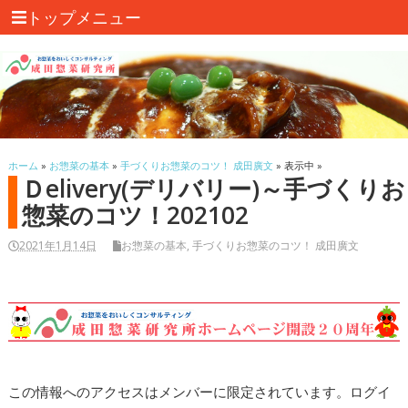
トップメニュー
ホーム
»
お惣菜の基本
»
手づくりお惣菜のコツ！ 成田廣文
» 表示中 »
Ｄelivery(デリバリー)～手づくりお
惣菜のコツ！202102
2021年1月14日
お惣菜の基本
,
手づくりお惣菜のコツ！ 成田廣文
この情報へのアクセスはメンバーに限定されています。ログイ