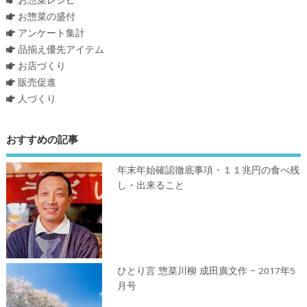
お惣菜の盛付
アンケート集計
品揃え優先アイテム
お店づくり
販売促進
人づくり
おすすめの記事
年末年始確認徹底事項・１１兆円の食べ残
し・出来ること
ひとり言 惣菜川柳 成田廣文作 ~ 2017年5
月号