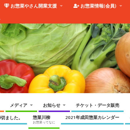
お惣菜やさん開業支援
お惣菜情報(会員)
。
メディア
お知らせ
チケット・データ販売
惣菜川柳
2021年成田惣菜カレンダー
締切ました。
お惣菜ってなに