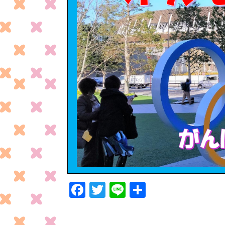
F
T
Li
共
ac
w
n
有
e
itt
e