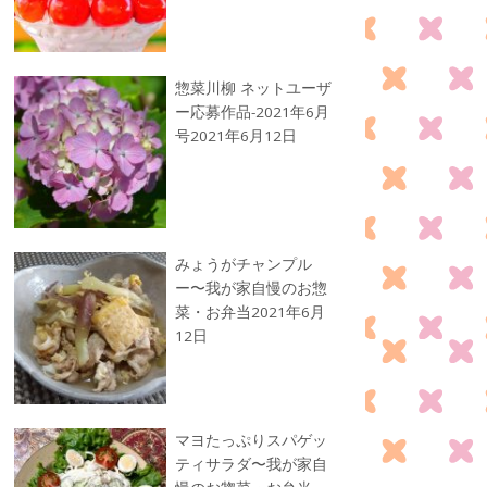
惣菜川柳 ネットユーザ
ー応募作品-2021年6月
号
2021年6月12日
みょうがチャンプル
ー〜我が家自慢のお惣
菜・お弁当
2021年6月
12日
マヨたっぷりスパゲッ
ティサラダ〜我が家自