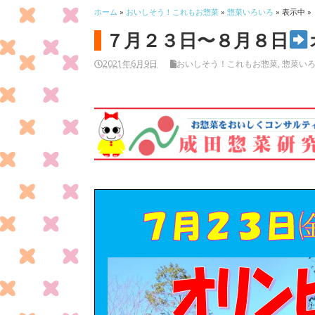
ホーム
»
おいしそう！これもお惣菜
»
惣菜いろいろ
» 表示中 »
７月２３日〜８月８日
2021年6月9日
おいしそう！これもお惣菜
,
惣菜い