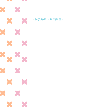
b
er
o
o
«
麻婆冬瓜（真空調理）
k