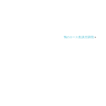
鴨のロース煮(真空調理)
»