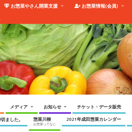
お惣菜やさん開業支援
お惣菜情報(会員)
。
メディア
お知らせ
チケット・データ販売
惣菜川柳
2021年成田惣菜カレンダー
締切ました。
お惣菜ってなに