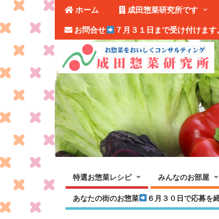
ホーム
成田惣菜研究所です
お問合せ
７月３１日まで受け付けます
特選お惣菜レシピ
みんなのお部屋
あなたの街のお惣菜
６月３０日で応募を