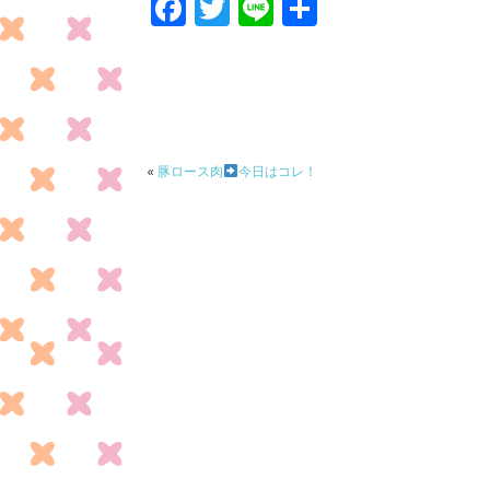
F
T
Li
共
ac
w
n
有
e
itt
e
b
er
o
o
«
豚ロース肉
今日はコレ！
k