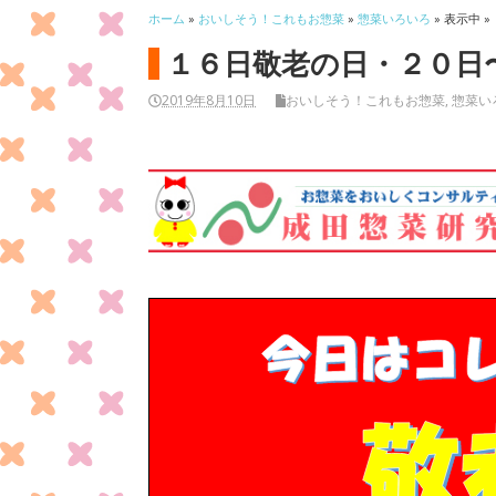
ホーム
»
おいしそう！これもお惣菜
»
惣菜いろいろ
» 表示中 »
１６日敬老の日・２０日
2019年8月10日
おいしそう！これもお惣菜
,
惣菜い