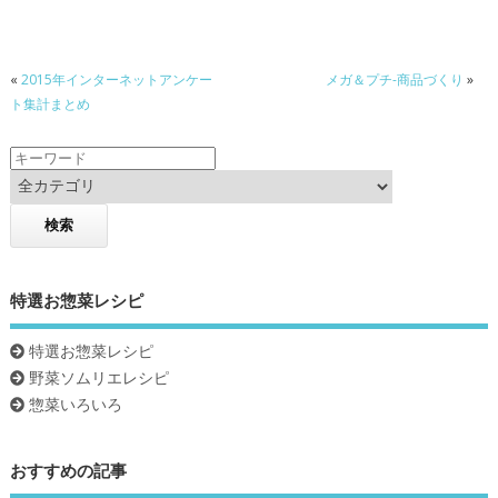
b
er
o
«
2015年インターネットアンケー
メガ＆プチ-商品づくり
»
o
ト集計まとめ
k
特選お惣菜レシピ
特選お惣菜レシピ
野菜ソムリエレシピ
惣菜いろいろ
おすすめの記事