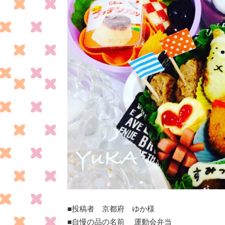
■投稿者
京都府
ゆか
様
■自慢の品の名前
運動会弁当