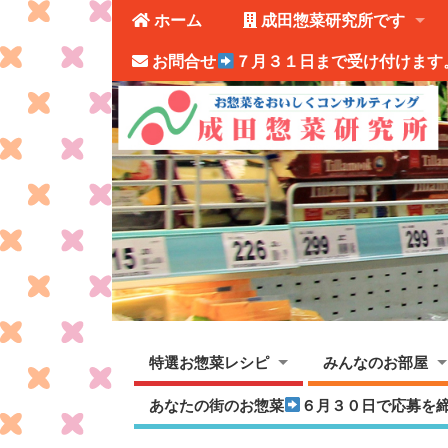
ホーム
成田惣菜研究所です
お問合せ
７月３１日まで受け付けます
特選お惣菜レシピ
みんなのお部屋
あなたの街のお惣菜
６月３０日で応募を