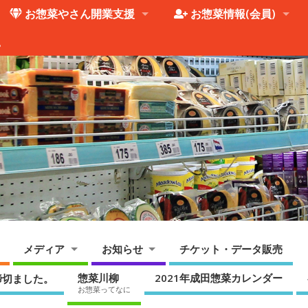
お惣菜やさん開業支援
お惣菜情報(会員)
。
メディア
お知らせ
チケット・データ販売
惣菜川柳
2021年成田惣菜カレンダー
締切ました。
お惣菜ってなに