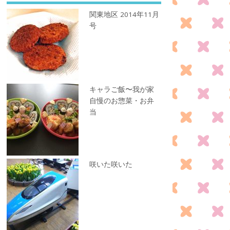
関東地区 2014年11月
号
キャラご飯〜我が家
自慢のお惣菜・お弁
当
咲いた咲いた