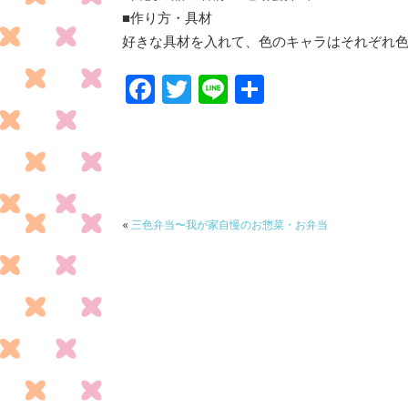
■作り方・具材
好きな具材を入れて、色のキャラはそれぞれ
F
T
Li
共
ac
w
n
有
e
itt
e
b
er
o
o
«
三色弁当〜我が家自慢のお惣菜・お弁当
k