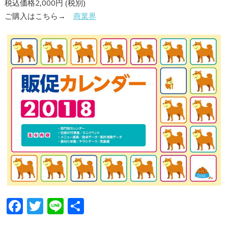
税込価格2,000円
(税別)
ご購入はこちら→
商業界
F
T
Li
共
ac
w
n
有