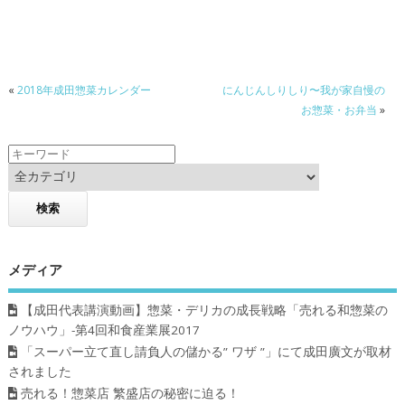
e
itt
e
b
er
o
«
2018年成田惣菜カレンダー
にんじんしりしり〜我が家自慢の
o
お惣菜・お弁当
»
k
メディア
【成田代表講演動画】惣菜・デリカの成長戦略「売れる和惣菜の
ノウハウ」-第4回和食産業展2017
「スーパー立て直し請負人の儲かる” ワザ ”」にて成田廣文が取材
されました
売れる！惣菜店 繁盛店の秘密に迫る！