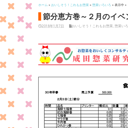
ホーム
»
おいしそう！これもお惣菜
»
惣菜いろいろ
» 表示中 »
節分恵方巻～２月のイベ
2018年1月7日
おいしそう！これもお惣菜
,
惣菜い