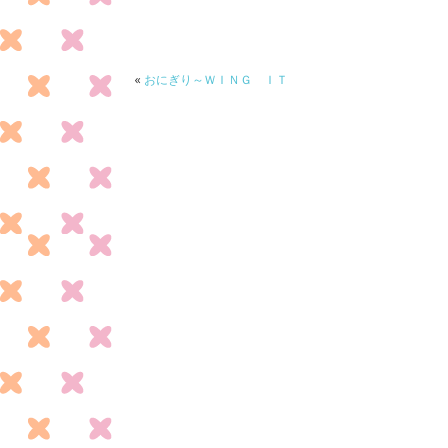
b
er
o
o
«
おにぎり～ＷＩＮＧ ＩＴ
k