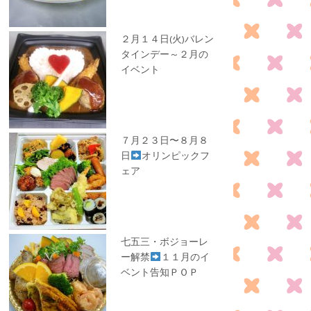
２月１４日(火)バレン
タインデー～２月の
イベント
７月２３日〜８月８
日
オリンピックフ
ェア
七五三・ボジョーレ
ー解禁
１１月のイ
ベント告知ＰＯＰ