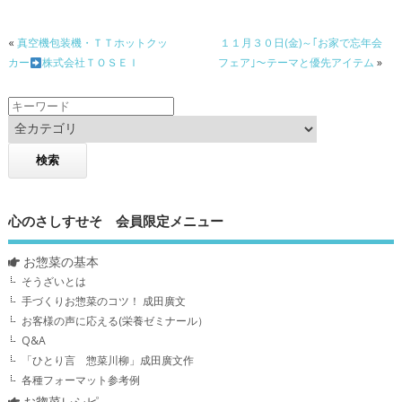
«
真空機包装機・ＴＴホットクッ
１１月３０日(金)～｢お家で忘年会
カー
株式会社ＴＯＳＥＩ
フェア｣～テーマと優先アイテム
»
心のさしすせそ 会員限定メニュー
お惣菜の基本
そうざいとは
手づくりお惣菜のコツ！ 成田廣文
お客様の声に応える(栄養ゼミナール）
Q&A
「ひとり言 惣菜川柳」成田廣文作
各種フォーマット参考例
お惣菜レシピ