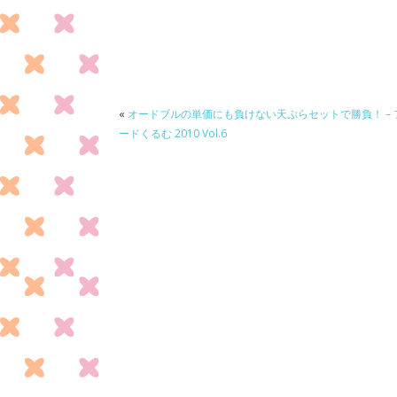
ac
w
n
有
e
itt
e
b
er
o
o
«
オードブルの単価にも負けない天ぷらセットで勝負！ – 
ードくるむ 2010 Vol.6
k