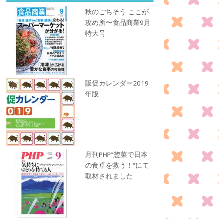
秋のごちそう ここが
攻め所〜食品商業9月
特大号
販促カレンダー2019
年版
月刊PHP”惣菜で日本
の食卓を救う！”にて
取材されました