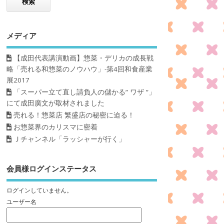
メディア
【成田代表講演動画】惣菜・デリカの成長戦
略「売れる和惣菜のノウハウ」-第4回和食産業
展2017
「スーパー立て直し請負人の儲かる” ワザ ”」
にて成田廣文が取材されました
売れる！惣菜店 繁盛店の秘密に迫る！
お惣菜界のカリスマに密着
Ｊチャンネル「ラッシャーが行く」
会員様ログインステータス
ログインしていません。
ユーザー名