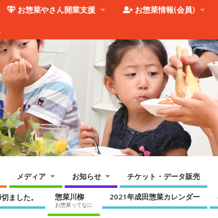
お惣菜やさん開業支援
お惣菜情報(会員)
。
メディア
お知らせ
チケット・データ販売
惣菜川柳
2021年成田惣菜カレンダー
締切ました。
お惣菜ってなに