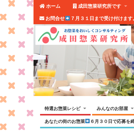
ホーム
成田惣菜研究所です
お問合せ
７月３１日まで受け付けます
特選お惣菜レシピ
みんなのお部屋
あなたの街のお惣菜
６月３０日で応募を