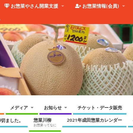
お惣菜やさん開業支援
お惣菜情報(会員)
。
メディア
お知らせ
チケット・データ販売
惣菜川柳
2021年成田惣菜カレンダー
締切ました。
お惣菜ってなに