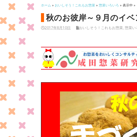
ホーム
»
おいしそう！これもお惣菜
»
惣菜いろいろ
» 表示中 »
秋のお彼岸～９月のイベ
2017年8月10日
おいしそう！これもお惣菜
,
惣菜い