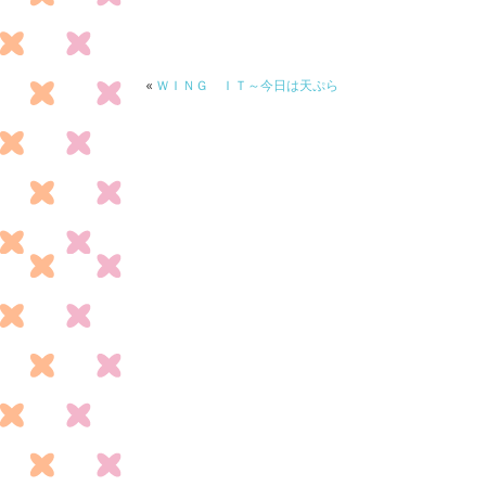
b
er
o
o
«
ＷＩＮＧ ＩＴ～今日は天ぷら
k