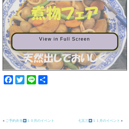
View in Full Screen
F
T
Li
共
ac
w
n
有
e
itt
e
b
er
o
«
ご予約弁当
１０月のイベント
七五三
１１月のイベント
»
o