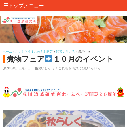
トップメニュー
ホーム
»
おいしそう！これもお惣菜
»
惣菜いろいろ
» 表示中 »
煮物フェア
１０月のイベント
2018年10月7日
おいしそう！これもお惣菜
,
惣菜いろいろ