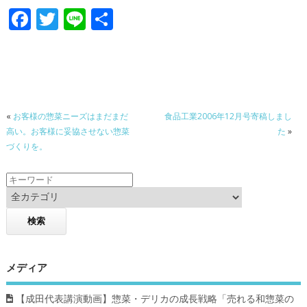
F
T
Li
共
ac
w
n
有
e
itt
e
b
er
o
«
お客様の惣菜ニーズはまだまだ
食品工業2006年12月号寄稿しまし
o
高い。お客様に妥協させない惣菜
た
»
k
づくりを。
メディア
【成田代表講演動画】惣菜・デリカの成長戦略「売れる和惣菜の