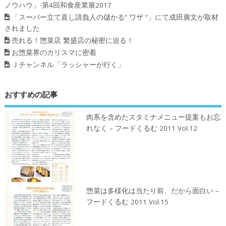
ノウハウ」-第4回和食産業展2017
「スーパー立て直し請負人の儲かる” ワザ ”」にて成田廣文が取材
されました
売れる！惣菜店 繁盛店の秘密に迫る！
お惣菜界のカリスマに密着
Ｊチャンネル「ラッシャーが行く」
おすすめの記事
肉系を含めたスタミナメニュー提案もお忘
れなく – フードくるむ 2011 Vol.12
惣菜は多様化は当たり前、だから面白い –
フードくるむ 2011 Vol.15