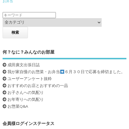
k
お弁当
何？なに？みんなのお部屋
成田廣文出張日誌
我が家自慢のお惣菜・お弁当
６月３０日で応募を締切ました。
ユーザーアンケート抜粋
おすすめのお店とおすすめの一品
お子さんへの気配り
お年寄りへの気配り
お惣菜Q&A
会員様ログインステータス