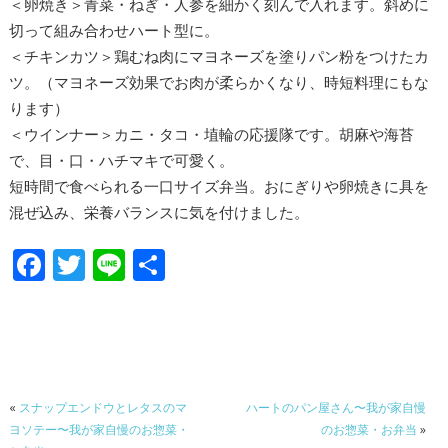
＜卵焼き＞青菜・ねぎ・人参を細かく刻んで入れます。斜めに
切って組み合わせハート型に。
＜チキンカツ＞鶏むね肉にマヨネーズを塗りパン粉をつけたカ
ツ。（マヨネーズ効果でお肉が柔らかくなり、時短料理にもな
ります）
＜ウインナー＞カニ・タコ・埴輪の応援隊です。胡麻や海苔
で、目・口・ハチマキで可愛く。
短時間で食べられる一口サイズ弁当。おにぎりや卵焼きに具を
混ぜ込み、栄養バランスに気を付けました。
F
T
Li
共
ac
w
n
有
e
itt
e
b
er
o
«
スナップエンドウとレタスのマ
ハートのパン屋さん〜我が家自慢
o
ヨソテー〜我が家自慢のお惣菜・
のお惣菜・お弁当
»