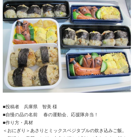
■投稿者 兵庫県 智美 様
■自慢の品の名前 春の運動会、応援隊弁当！
■作り方・具材
＜おにぎり＞あさりとミックスベジタブルの炊き込みご飯。