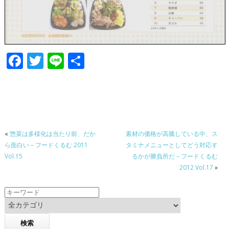
F
T
Li
共
ac
w
n
有
e
itt
e
b
er
o
«
惣菜は多様化は当たり前、だか
素材の価格が高騰している中、ス
o
ら面白い – フードくるむ 2011
タミナメニューとしてどう対応す
k
Vol.15
るかが勝負所だ – フードくるむ
2012 Vol.17
»