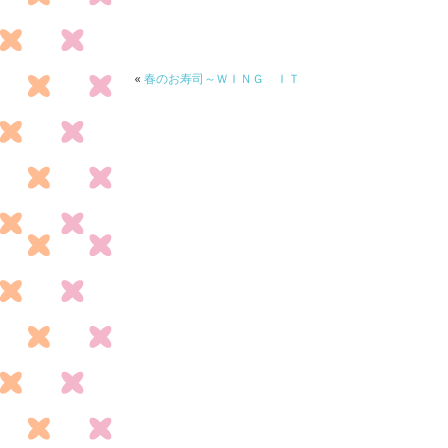
b
er
o
o
«
春のお寿司～ＷＩＮＧ ＩＴ
k