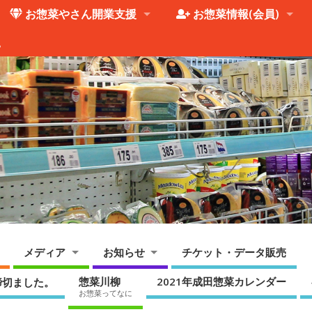
お惣菜やさん開業支援
お惣菜情報(会員)
。
メディア
お知らせ
チケット・データ販売
惣菜川柳
2021年成田惣菜カレンダー
締切ました。
お惣菜ってなに