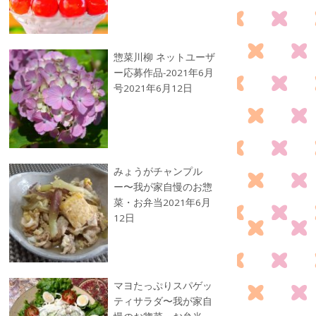
惣菜川柳 ネットユーザ
ー応募作品-2021年6月
号
2021年6月12日
みょうがチャンプル
ー〜我が家自慢のお惣
菜・お弁当
2021年6月
12日
マヨたっぷりスパゲッ
ティサラダ〜我が家自