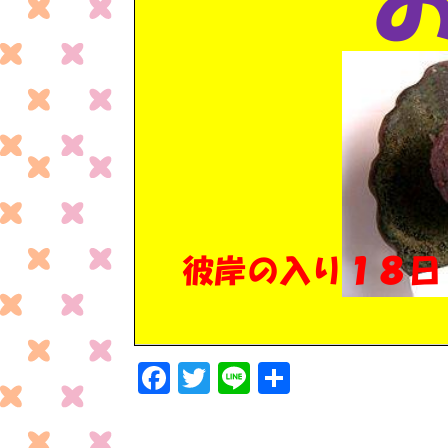
F
T
Li
共
ac
w
n
有
e
itt
e