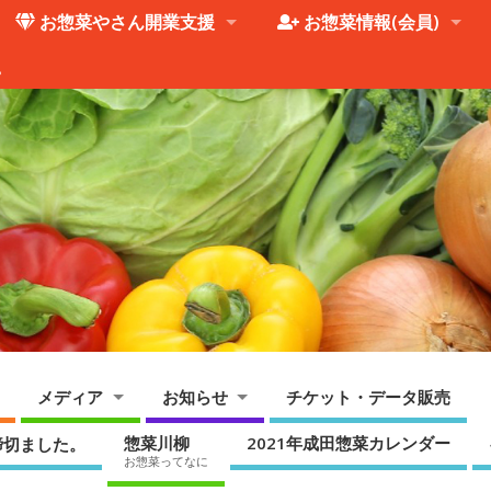
お惣菜やさん開業支援
お惣菜情報(会員)
。
メディア
お知らせ
チケット・データ販売
惣菜川柳
2021年成田惣菜カレンダー
締切ました。
お惣菜ってなに