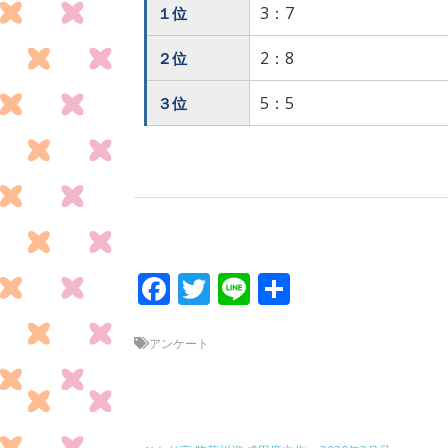
3：7
１位
2：8
２位
5：5
３位
F
T
Li
共
ac
w
n
有
e
itt
e
アンケート
b
er
o