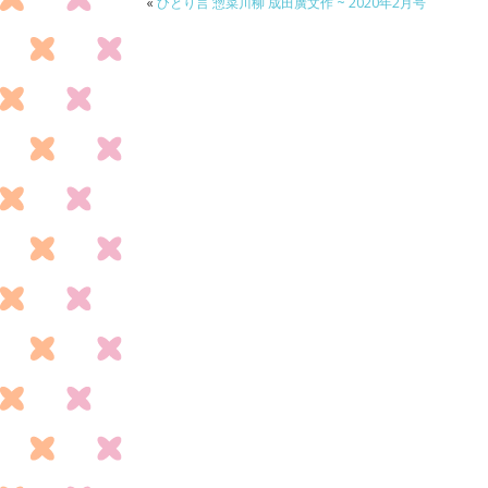
o
«
ひとり言 惣菜川柳 成田廣文作 ~ 2020年2月号
k