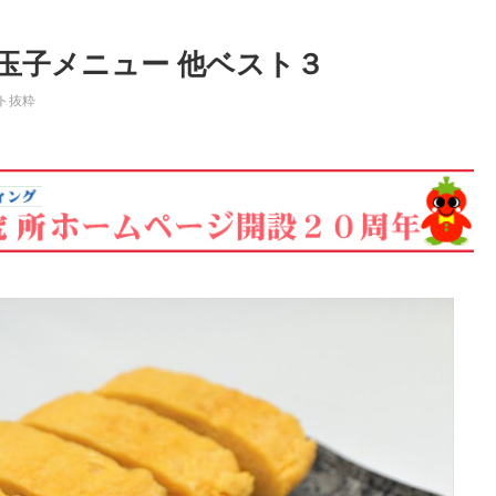
玉子メニュー 他ベスト３
ト抜粋