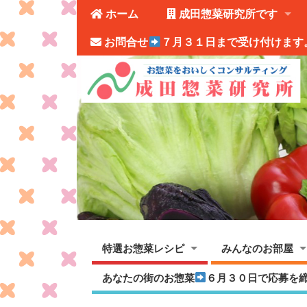
ホーム
成田惣菜研究所です
お問合せ
７月３１日まで受け付けます
特選お惣菜レシピ
みんなのお部屋
あなたの街のお惣菜
６月３０日で応募を