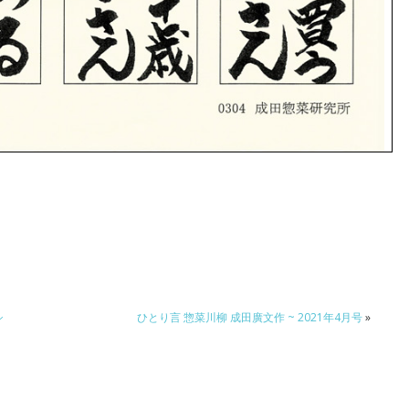
シ
ひとり言 惣菜川柳 成田廣文作 ~ 2021年4月号
»