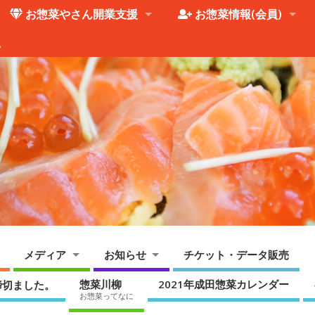
お惣菜やさん開業支援
お惣菜情報(会員)
。
メディア
お知らせ
チケット・データ販売
惣菜川柳
2021年成田惣菜カレンダー
締切ました。
お惣菜ってなに