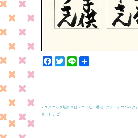
F
T
Li
共
ac
w
n
有
e
itt
e
b
er
o
o
«
エスニック焼きそば・コーヒー香る~スチームコンベク
ョンレシピ
k