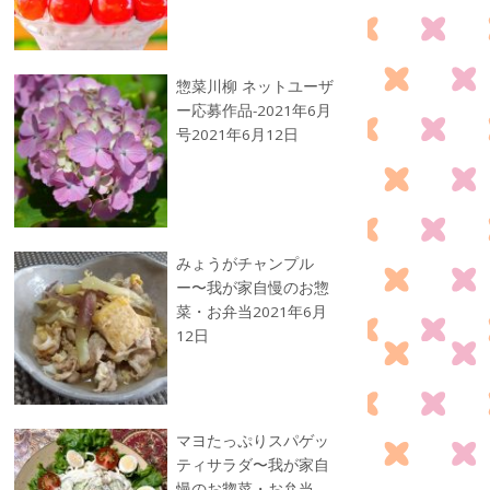
惣菜川柳 ネットユーザ
ー応募作品-2021年6月
号
2021年6月12日
みょうがチャンプル
ー〜我が家自慢のお惣
菜・お弁当
2021年6月
12日
マヨたっぷりスパゲッ
ティサラダ〜我が家自
慢のお惣菜・お弁当