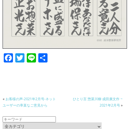
F
T
Li
共
ac
w
n
有
e
itt
e
b
er
o
«
お客様の声-2021年2月号-ネット
ひとり言 惣菜川柳 成田廣文作 ~
o
ユーザーの率直なご意見から
2021年2月号
»
k